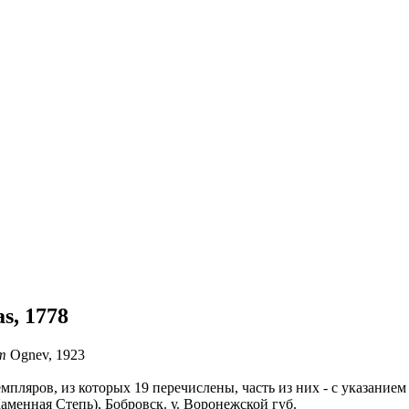
as, 1778
m
Ognev, 1923
мпляров, из которых 19 перечислены, часть из них - с указанием
менная Степь), Бобровск. у. Воронежской губ.