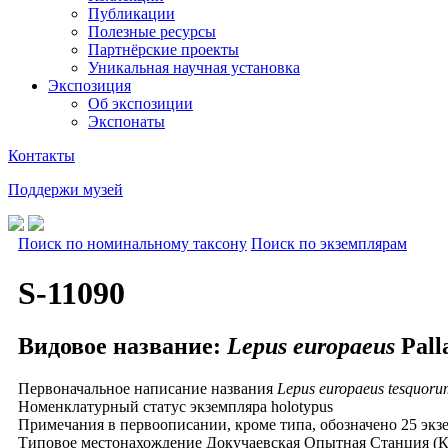
Публикации
Полезные ресурсы
Партнёрские проекты
Уникальная научная установка
Экспозиция
Об экспозиции
Экспонаты
Контакты
Поддержи музей
Поиск по номинальному таксону
Поиск по экземплярам
S-11090
Видовое название:
Lepus europaeus
Pall
Первоначальное написание названия
Lepus europaeus tesquoru
Номенклатурный статус экземпляра
holotypus
Примечания
в первоописании, кроме типа, обозначено 25 экзе
Типовое местонахождение
Докучаевская Опытная Станция (Ка