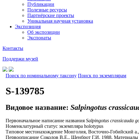
Публикации
Полезные ресурсы
Партнёрские проекты
Уникальная научная установка
Экспозиция
Об экспозиции
Экспонаты
Контакты
Поддержи музей
Поиск по номинальному таксону
Поиск по экземплярам
S-139785
Видовое название:
Salpingotus crassicau
Первоначальное написание названия
Salpingotus crassicauda g
Номенклатурный статус экземпляра
holotypus
Типовое местонахождение
Монголия, Восточно-Гобийский а.,
Первоописание
Соколов В.Е., Шенброт Г.И. 1988. Материалы