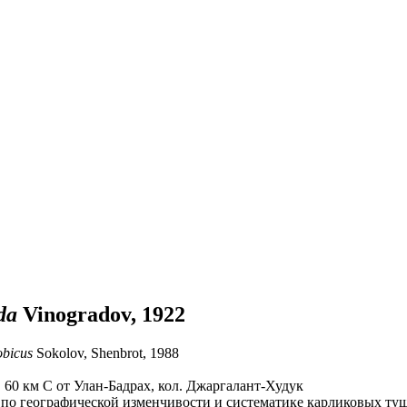
da
Vinogradov, 1922
obicus
Sokolov, Shenbrot, 1988
 60 км С от Улан-Бадрах, кол. Джаргалант-Худук
 по географической изменчивости и систематике карликовых тушк