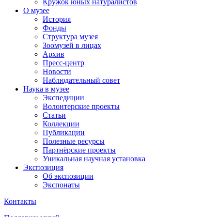
Кружок юных натуралистов
О музее
История
Фонды
Структура музея
Зоомузей в лицах
Архив
Пресс-центр
Новости
Наблюдательный совет
Наука в музее
Экспедиции
Волонтерские проекты
Статьи
Коллекции
Публикации
Полезные ресурсы
Партнёрские проекты
Уникальная научная установка
Экспозиция
Об экспозиции
Экспонаты
Контакты