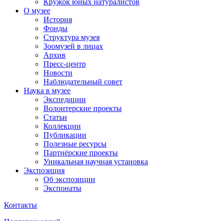
Кружок юных натуралистов
О музее
История
Фонды
Структура музея
Зоомузей в лицах
Архив
Пресс-центр
Новости
Наблюдательный совет
Наука в музее
Экспедиции
Волонтерские проекты
Статьи
Коллекции
Публикации
Полезные ресурсы
Партнёрские проекты
Уникальная научная установка
Экспозиция
Об экспозиции
Экспонаты
Контакты