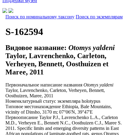
Поддержи музей
Поиск по номинальному таксону
Поиск по экземплярам
S-162594
Видовое название:
Otomys yaldeni
Taylor, Lavrenchenko, Carleton,
Verheyen, Bennett, Oosthuizen et
Maree, 2011
Первоначальное написание названия
Otomys yaldeni
Taylor, Lavrenchenko, Carleton, Verheyen, Bennett,
Oosthuizen, Maree, 2011
Номенклатурный статус экземпляра
holotypus
Типовое местонахождение
Ethiopia, Bale Mountains,
vicinity of Dinsho, 3170 m; 07°06'N, 39°47'E
Первоописание
Taylor P.J., Lavrenchenko L.A., Carleton
M.D., Verheyen E., Bennett N.C., Oosthuizen C.J., Maree S.
2011. Specific limits and emerging diversity patterns in East
African populations of laminate-toothed rats, genus Otomys