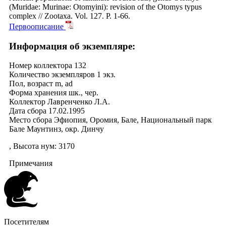
(Muridae: Murinae: Otomyini): revision of the Otomys typus
complex // Zootaxa. Vol. 127. P. 1-66.
Первоописание
Информация об экземпляре:
Номер коллектора
132
Количество экземпляров
1 экз.
Пол, возраст
m, ad
Форма хранения
шк., чер.
Коллектор
Лавренченко Л.А.
Дата сбора
17.02.1995
Место сбора
Эфиопия, Оромия, Бале, Национальный парк
Бале Маунтинз, окр. Динчу
, Высота нум: 3170
Примечания
Посетителям