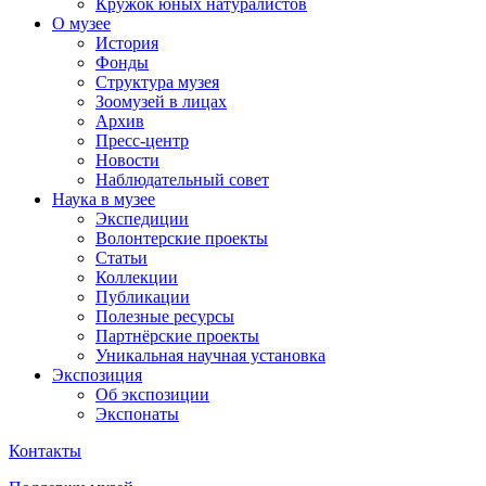
Кружок юных натуралистов
О музее
История
Фонды
Структура музея
Зоомузей в лицах
Архив
Пресс-центр
Новости
Наблюдательный совет
Наука в музее
Экспедиции
Волонтерские проекты
Статьи
Коллекции
Публикации
Полезные ресурсы
Партнёрские проекты
Уникальная научная установка
Экспозиция
Об экспозиции
Экспонаты
Контакты