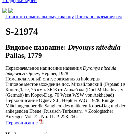
Поддержи музей
Поиск по номинальному таксону
Поиск по экземплярам
S-21974
Видовое название:
Dryomys nitedula
Pallas, 1779
Первоначальное написание названия
Dyromys nitedula
bilkjewiczi
Ognev, Heptner, 1928
Номенклатурный статус экземпляра
holotypus
Типовое местонахождение
пос. Михайловский (Гермаб ) в
Копет-Даге, 75 км к ЗЮЗ от Ашхабада (Dorf Mikhailovsky
(Germab) im Kopet-Dag, 70 Werst WSW von Askhabad)
Первоописание
Ognev S.I., Heptner W.G. 1928. Einige
Mittelungenuber die Saugitere des mittleren Kopet-Dag und der
anliegenden Ebene (Russisch-Turkestan). // Zoologischer
Anzeiger. Vol. 75. No. 11. P. 258-266.
Первоописание