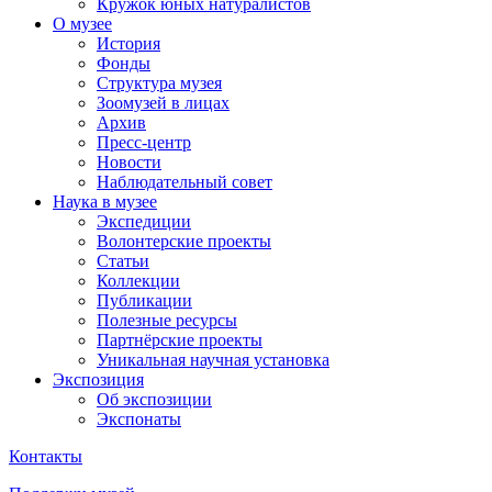
Кружок юных натуралистов
О музее
История
Фонды
Структура музея
Зоомузей в лицах
Архив
Пресс-центр
Новости
Наблюдательный совет
Наука в музее
Экспедиции
Волонтерские проекты
Статьи
Коллекции
Публикации
Полезные ресурсы
Партнёрские проекты
Уникальная научная установка
Экспозиция
Об экспозиции
Экспонаты
Контакты