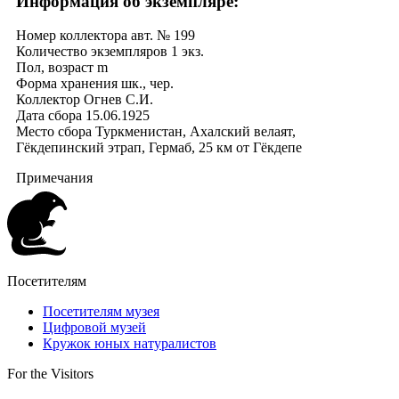
Информация об экземпляре:
Номер коллектора
авт. № 199
Количество экземпляров
1 экз.
Пол, возраст
m
Форма хранения
шк., чер.
Коллектор
Огнев С.И.
Дата сбора
15.06.1925
Место сбора
Туркменистан, Ахалский велаят,
Гёкдепинский этрап, Гермаб, 25 км от Гёкдепе
Примечания
Посетителям
Посетителям музея
Цифровой музей
Кружок юных натуралистов
For the Visitors