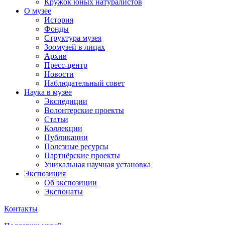
Кружок юных натуралистов
О музее
История
Фонды
Структура музея
Зоомузей в лицах
Архив
Пресс-центр
Новости
Наблюдательный совет
Наука в музее
Экспедиции
Волонтерские проекты
Статьи
Коллекции
Публикации
Полезные ресурсы
Партнёрские проекты
Уникальная научная установка
Экспозиция
Об экспозиции
Экспонаты
Контакты