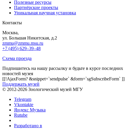
Полезные ресурсы
Партнёрские проекты
Уникальная научная установка
Контакты
Москва,
ул. Большая Никитская, д.2
zmmu@zmmu.msu.ru
+7 (495) 629–39–48
Схема проезда
Подпишитесь на нашу рассылку и будьте в курсе последних
новостей музея
[[!AjaxForm? &snippet=`sendpulse` &form=`sgSubscribeForm` ]]
Поддержать музей
© 2012-2026 Зоологический музей МГУ
Telegram
Vkontakte
Яндекс Музыка
Rutube
Разработано в