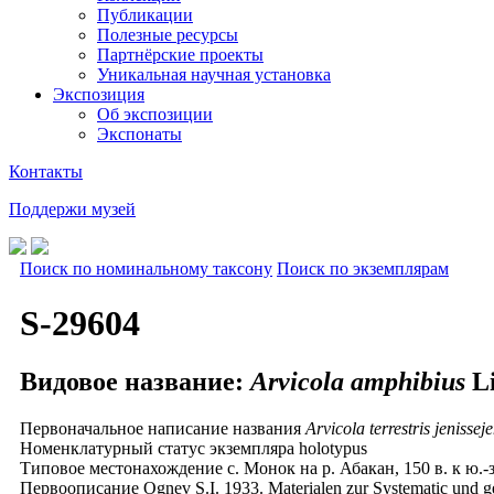
Публикации
Полезные ресурсы
Партнёрские проекты
Уникальная научная установка
Экспозиция
Об экспозиции
Экспонаты
Контакты
Поддержи музей
Поиск по номинальному таксону
Поиск по экземплярам
S-29604
Видовое название:
Arvicola amphibius
Li
Первоначальное написание названия
Arvicola terrestris jenisseje
Номенклатурный статус экземпляра
holotypus
Типовое местонахождение
с. Монок на р. Абакан, 150 в. к ю.
Первоописание
Ognev S.I. 1933. Materialen zur Systematic und geo