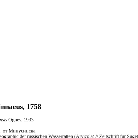
nnaeus, 1758
nsis
Ognev, 1933
-з. от Минусинска
graphic der russischen Wasserratten (Arvicola) // Zeitschrift fur Suget