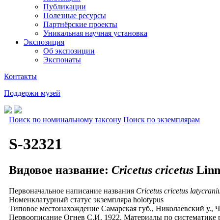
Публикации
Полезные ресурсы
Партнёрские проекты
Уникальная научная установка
Экспозиция
Об экспозиции
Экспонаты
Контакты
Поддержи музей
Поиск по номинальному таксону
Поиск по экземплярам
S-32321
Видовое название:
Cricetus cricetus
Linn
Первоначальное написание названия
Cricetus cricetus latycrani
Номенклатурный статус экземпляра
holotypus
Типовое местонахождение
Самарская губ., Николаевский у.,
Первоописание
Огнев С.И. 1922. Материалы по систематике 