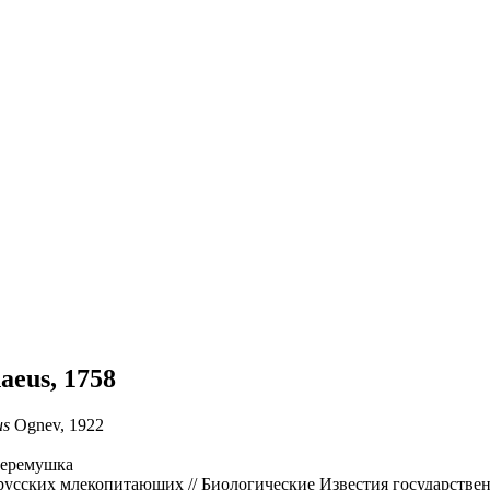
aeus, 1758
us
Ognev, 1922
 Черемушка
русских млекопитающих // Биологические Известия государствен