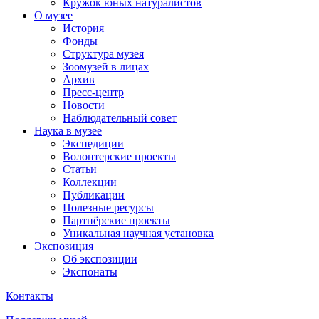
Кружок юных натуралистов
О музее
История
Фонды
Структура музея
Зоомузей в лицах
Архив
Пресс-центр
Новости
Наблюдательный совет
Наука в музее
Экспедиции
Волонтерские проекты
Статьи
Коллекции
Публикации
Полезные ресурсы
Партнёрские проекты
Уникальная научная установка
Экспозиция
Об экспозиции
Экспонаты
Контакты