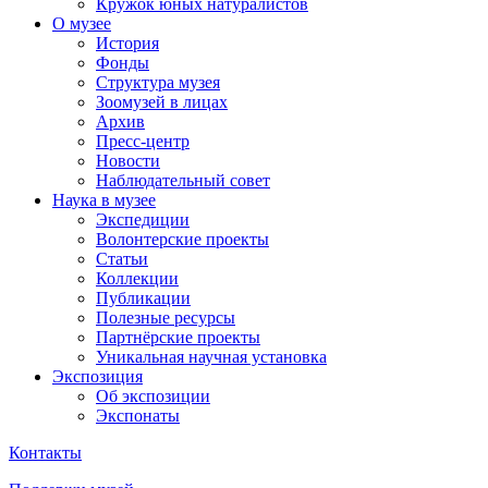
Кружок юных натуралистов
О музее
История
Фонды
Структура музея
Зоомузей в лицах
Архив
Пресс-центр
Новости
Наблюдательный совет
Наука в музее
Экспедиции
Волонтерские проекты
Статьи
Коллекции
Публикации
Полезные ресурсы
Партнёрские проекты
Уникальная научная установка
Экспозиция
Об экспозиции
Экспонаты
Контакты