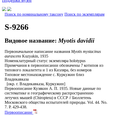
Поддержи музей
Поиск по номинальному таксону
Поиск по экземплярам
S-9266
Видовое название:
Myotis davidii
Первоначальное написание названия
Myotis mystacinus
aurascens
Kuzyakin, 1935
Номенклатурный статус экземпляра
holotypus
Примечания
в первоописании обозначены 7 котипов из
типового локалитета и 1 из Кизляра, без номеров
Типовое местонахождение
с. Куркужин близ
Владикавказа
[окр. г. Владикавказа, Куркужин]
Первоописание
Кузякин А. П. 1935. Новые данные по
систематике и географическому распространению
летучих мышей (Chiroptera) в СССР // Бюллетень
Московского общества испытателей природы. Vol. 44. No.
7. P. 429-438.
Первоописание