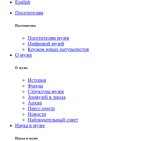
English
Посетителям
Посетителям
Посетителям музея
Цифровой музей
Кружок юных натуралистов
О музее
О музее
История
Фонды
Структура музея
Зоомузей в лицах
Архив
Пресс-центр
Новости
Наблюдательный совет
Наука в музее
Наука в музее