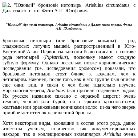
"Южный" бронзовй нетопырь, Arielulus circumdatus, с Далатского плато. Фото
А.П. Юзефовича.
Бронзовые нетопыри (или бронзовые кожаны) – род
гладконосых летучих мышей, распространенный в Юго-
Восточной Азии. Первоначально они были описаны в составе
рода нетопырей (
Pipistrellus
), поскольку имеют сходную
зубную формулу. Однако несколько позже кариологические
исследования (т.е. исследования хромосом) показали, что
бронзовые нетопыри стоят ближе к кожанам, чем к
нетопырям. Наконец, после того, как в это группе был описан
еще один вид, в связи с чем была тщательно изучена
морфология черепа,
Arielulus
был признан отдельным родом.
Их русское название связано с окраской шерсти: очень
темной, черной или бурой, но с яркими красноватыми,
желтыми или оранжевыми кончиками волос, из-за чего зверек
приобретает оттенок начищенной бронзы.
Хотя некоторые виды, входящие в состав этого рода, давно
известны ученым, количество как документированных
находок, так и коллекционных экземпляров
Arielulus
очень