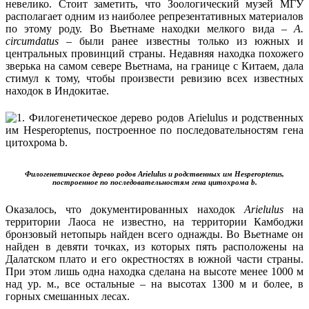
невелико. Стоит заметить, что Зоологический музей МГУ
располагает одним из наиболее репрезентативных материалов
по этому роду. Во Вьетнаме находки мелкого вида –
A
.
circumdatus
– были ранее известны только из южных и
центральных провинций страны. Недавняя находка похожего
зверька на самом севере Вьетнама, на границе с Китаем, дала
стимул к тому, чтобы произвести ревизию всех известных
находок в Индокитае.
Филогенетическое дерево родов Arielulus и родственных им Hesperoptenus,
построенное по последовательностям гена цитохрома b.
Оказалось, что документированных находок
Arielulus
на
территории Лаоса не известно, на территории Камбоджи
бронзовый нетопырь найден всего однажды. Во Вьетнаме он
найден в девяти точках, из которых пять расположены на
Далатском плато и его окрестностях в южной части страны.
При этом лишь одна находка сделана на высоте менее 1000 м
над ур. м., все остальные – на высотах 1300 м и более, в
горных смешанных лесах.