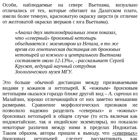
Особи, наблюдаемые на севере Вьетнама, визуально
отличались от тех, которые обитают на Далатском плато,
имели более темную, красноватую окраску шерсти (в отличие
от желтоватой окраски зверьков с юга Вьетнама).
«Анализ двух митохондриальных генов показал,
что «северный» бронзовый нетопырь
объединяется с экземпляром из Непала, в то же
время его генетическая дистанция от бронзовых
нетопырей из южного и центрального Вьетнама
составляет около 12-13%», - рассказывает Сергей
Крускоп, ведущий научный сотрудник
Зоологического музея МГУ.
Это больше обычной дистанции между признаваемыми
видами у кожанов и нетопырей. К «южным» бронзовым
нетопырям оказался гораздо ближе другой вид –
A
.
cuprosus
из
Малайзии, хорошо отличающийся от них заметно меньшими
размерами. Сравнение морфологических признаков не
позволило надежно разделить «северных» и «южных»
бронзовых нетопырей в общем случае (то есть включая как
индокитайские, так и индийские экземпляры), но показало
некоторые различия между ними в пределах Индокитая.
Таким образом, авторы пришли к выводу, что
«северных»
бронзовых нетопырей следует рассматривать как