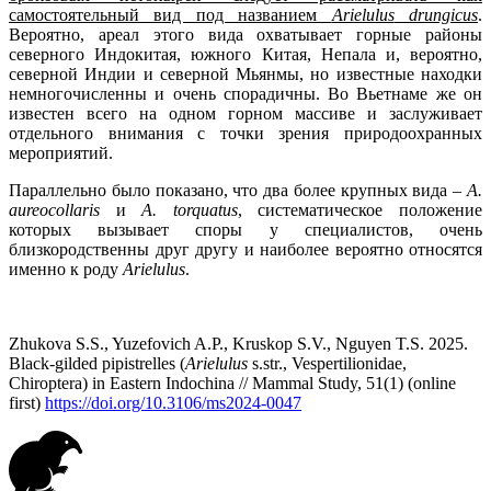
самостоятельный вид под названием
Arielulus
drungicus
.
Вероятно, ареал этого вида охватывает горные районы
северного Индокитая, южного Китая, Непала и, вероятно,
северной Индии и северной Мьянмы, но известные находки
немногочисленны и очень спорадичны. Во Вьетнаме же он
известен всего на одном горном массиве и заслуживает
отдельного внимания с точки зрения природоохранных
мероприятий.
Параллельно было показано, что два более крупных вида –
A
.
aureocollaris
и
A
.
torquatus
, систематическое положение
которых вызывает споры у специалистов, очень
близкородственны друг другу и наиболее вероятно относятся
именно к роду
Arielulus
.
Zhukova S.S., Yuzefovich A.P., Kruskop S.V., Nguyen T.S. 2025.
Black-gilded pipistrelles (
Arielulus
s.str., Vespertilionidae,
Chiroptera) in Eastern Indochina // Mammal Study, 51(1) (online
first)
https://doi.org/10.3106/ms2024-0047