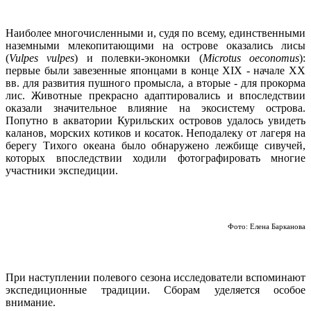
Наиболее многочисленными и, судя по всему, единственными
наземными млекопитающими на острове оказались лисы
(
Vulpes vulpes
) и полевки-экономки (
Microtus oeconomus
):
первые были завезенные японцами в конце XIX - начале XX
вв. для развития пушного промысла, а вторые - для прокорма
лис. Животные прекрасно адаптировались и впоследствии
оказали значительное влияние на экосистему острова.
Попутно в акватории Курильских островов удалось увидеть
каланов, морских котиков и косаток. Неподалеку от лагеря на
берегу Тихого океана было обнаружено лежбище сивучей,
которых впоследствии ходили фотографировать многие
участники экспедиции.
Фото: Елена Барканова
При наступлении полевого сезона исследователи вспоминают
экспедиционные традиции. Сборам уделяется особое
внимание.