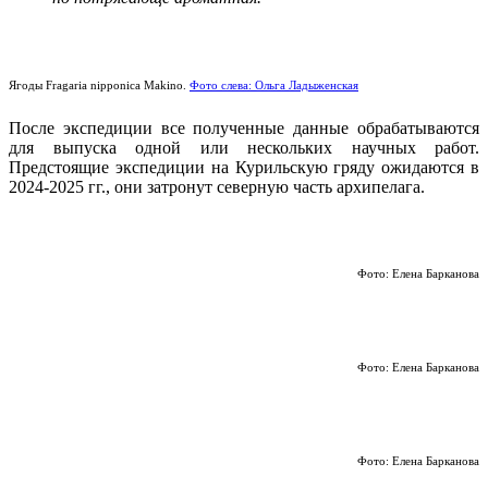
Ягоды
Fragaria nipponica Makino.
Фото слева: Ольга Ладыженская
После экспедиции все полученные данные обрабатываются
для выпуска одной или нескольких научных работ.
Предстоящие экспедиции на Курильскую гряду ожидаются в
2024-2025 гг., они затронут северную часть архипелага.
Фото: Елена Барканова
Фото: Елена Барканова
Фото: Елена Барканова