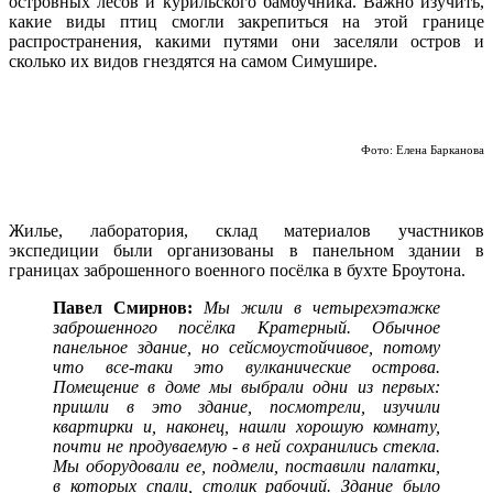
островных лесов и курильского бамбучника. Важно изучить,
какие виды птиц смогли закрепиться на этой границе
распространения, какими путями они заселяли остров и
сколько их видов гнездятся на самом Симушире.
Фото: Елена Барканова
Жилье, лаборатория, склад материалов участников
экспедиции были организованы в панельном здании в
границах заброшенного военного посёлка в бухте Броутона.
Павел Смирнов:
Мы жили в четырехэтажке
заброшенного посёлка Кратерный. Обычное
панельное здание, но сейсмоустойчивое, потому
что все-таки это вулканические острова.
Помещение в доме мы выбрали одни из первых:
пришли в это здание, посмотрели, изучили
квартирки и, наконец, нашли хорошую комнату,
почти не продуваемую - в ней сохранились стекла.
Мы оборудовали ее, подмели, поставили палатки,
в которых спали, столик рабочий. Здание было