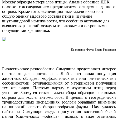
Москву образцы материалов птицы. Анализ образцов ДНК
поможет с исследованием предполагаемого эндемика данного
острова. Кроме того, экспедиционные задачи включали
общую оценку видового состава птиц и изучение
внутривидовой изменчивости, что особенно актуально для
выявления различий между материковыми и островными
популяциями крапивника.
Крапивник. Фото: Елена Барканова
Биологическое разнообразие Симушира представляет интерес
не только для орнитологов. Любая островная популяция
животных обладает морфологическими или генетическими
особенностями, отличающимися от материковой популяции
тех же видов. Поэтому наряду с изучением птиц перед
учеными Зоомузея стояла задача сбора образцов насекомых
острова для коллег-энтомологов. В целом, в географически
труднодоступных экспедициях зоологи обращают внимание
на широкий спектр биоразнообразия фауны. Нам удалось
найти на Симушире следы присутствия восточной белой
цапли (
Casmerodius modestus
) - правда, в виде отдельных