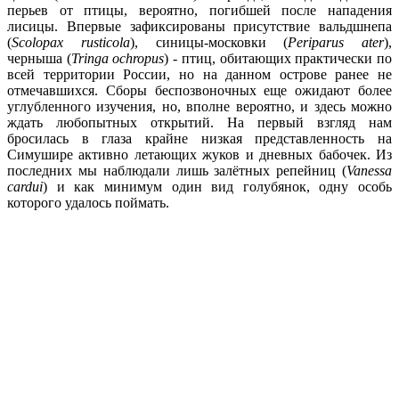
перьев от птицы, вероятно, погибшей после нападения
лисицы. Впервые зафиксированы присутствие вальдшнепа
(
Scolopax rusticola
), синицы-московки (
Periparus ater
),
черныша (
Tringa ochropus
) - птиц, обитающих практически по
всей территории России, но на данном острове ранее не
отмечавшихся. Сборы беспозвоночных еще ожидают более
углубленного изучения, но, вполне вероятно, и здесь можно
ждать любопытных открытий. На первый взгляд нам
бросилась в глаза крайне низкая представленность на
Симушире активно летающих жуков и дневных бабочек. Из
последних мы наблюдали лишь залётных репейниц (
Vanessa
cardui
) и как минимум один вид голубянок, одну особь
которого удалось поймать.