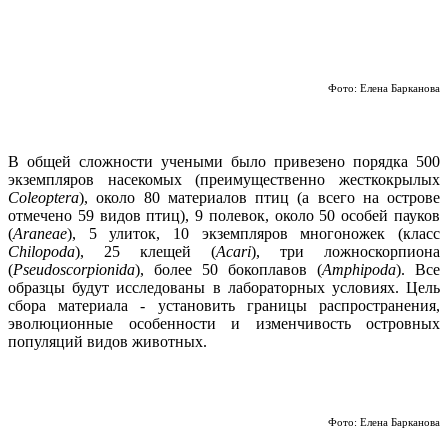
Фото: Елена Барканова
В общей сложности учеными было привезено порядка 500
экземпляров насекомых (преимущественно жесткокрылых
Coleoptera
), около 80 материалов птиц (а всего на острове
отмечено 59 видов птиц), 9 полевок, около 50 особей пауков
(
Araneae
), 5 улиток, 10 экземпляров многоножек (класс
Chilopoda
), 25 клещей (
Acari
), три ложноскорпиона
(
Pseudoscorpionida
), более 50 бокоплавов (
Amphipoda
). Все
образцы будут исследованы в лабораторных условиях. Цель
сбора материала - установить границы распространения,
эволюционные особенности и изменчивость островных
популяций видов животных.
Фото: Елена Барканова