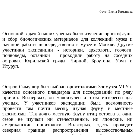
Фото: Елена Барканова
Основной задачей наших ученых было изучение орнитофауны
и сбор биологических материалов для коллекций музея и
научной работы непосредственно в музее в Москве. Другие
участники экспедиции - историки, археологи, геологи,
почвоведы, ботаники - проводили работу на соседних
островах Курильской гряды: Чирпой, Броутона, Уруп и
Итуруп.
Остров Симушир был выбран орнитологами Зоомузея МГУ в
качестве основного плацдарма для исследований по ряду
причин. Во-первых, он малоизучен и этим интересен для
ученых. У участников экспедиции была возможность
провести там почти месяц, изучая фауну и местные
экосистемы. Так долго местную фауну птиц острова за один
сезон не изучали ни отечественные, ни японские, ни
американские орнитологи. Во-вторых, здесь проходит
северная граница распространения высокоствольных