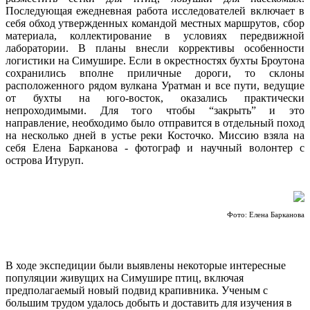
Последующая ежедневная работа исследователей включает в
себя обход утвержденных командой местных маршрутов, сбор
материала, коллектирование в условиях передвижной
лаборатории. В планы внесли коррективы особенности
логистики на Симушире. Если в окрестностях бухты Броутона
сохранились вполне приличные дороги, то склоны
расположенного рядом вулкана Уратман и все пути, ведущие
от бухты на юго-восток, оказались практически
непроходимыми. Для того чтобы “закрыть” и это
направление, необходимо было отправится в отдельный поход
на несколько дней в устье реки Косточко. Миссию взяла на
себя Елена Барканова - фотограф и научный волонтер с
острова Итуруп.
Фото: Елена Барканова
В ходе экспедиции были выявлены некоторые интересные
популяции живущих на Симушире птиц, включая
предполагаемый новый подвид крапивника. Ученым с
большим трудом удалось добыть и доставить для изучения в