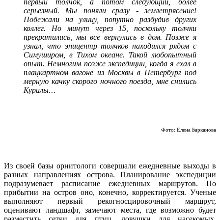
первый толчок, а потом следующий, более
серьезный. Мы поняли сразу - землетрясение!
Побежали на улицу, попутно разбудив других
коллег. Но минут через 15, поскольку толчки
прекратились, мы все вернулись в дом. Позже я
узнал, что эпицентр толчков находился рядом с
Симуширом, в Тихом океане. Такой любопытный
опыт. Немногим позже экспедиции, когда я ехал в
плацкартном вагоне из Москвы в Петербург под
мерную качку скорого ночного поезда, мне снились
Курилы…
Фото: Елена Барканова
Из своей базы орнитологи совершали ежедневные выходы в
разных направлениях острова. Планирование экспедиции
подразумевает расписание ежедневных маршрутов. По
прибытии на остров оно, конечно, корректируется. Ученые
выполняют первый рекогносцировочный маршрут,
оценивают ландшафт, замечают места, где возможно будет
разместить сетки для птиц, ловушки для насекомых.