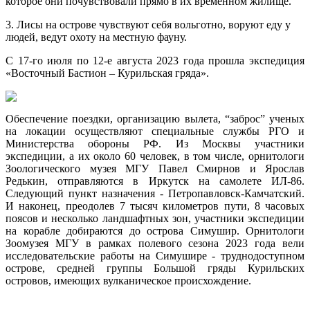
которое они почувствовали прямо в их временном жилище.
3. Лисы на острове чувствуют себя вольготно, воруют еду у
людей, ведут охоту на местную фауну.
С 17-го июля по 12-е августа 2023 года прошла экспедиция
«Восточный Бастион – Курильская гряда».
Обеспечение поездки, организацию вылета, “заброс” ученых
на локации осуществляют специальные службы РГО и
Министерства обороны РФ. Из Москвы участники
экспедиции, а их около 60 человек, в том числе, орнитологи
Зоологического музея МГУ Павел Смирнов и Ярослав
Редькин, отправляются в Иркутск на самолете ИЛ-86.
Следующий пункт назначения - Петропавловск-Камчатский.
И наконец, преодолев 7 тысяч километров пути, 8 часовых
поясов и несколько ландшафтных зон, участники экспедиции
на корабле добираются до острова Симушир. Орнитологи
Зоомузея МГУ в рамках полевого сезона 2023 года вели
исследовательские работы на Симушире - труднодоступном
острове, средней группы Большой гряды Курильских
островов, имеющих вулканическое происхождение.