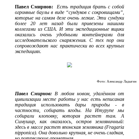
Павел Смирнов:
Есть традиция брать с собой
огромные баулы в виде “сундуков с сокровищами”,
которые на самом деле очень легкие. Эти сундуки
более 20 лет назад были привезены нашими
коллегами из США. И эти экспедиционные ящики
оказались очень удобными контейнерами для
исследовательского снаряжения. С тех пор они
сопровождают нас практически во всех крупных
экспедициях.
Фото: Александр Ладыгин
Павел Смирнов:
В любом новом, удалённом от
цивилизации месте работы у нас есть неписаная
традиция использовать дары природы - в
частности, собирать ягоды. На Итурупе мы
собирали клоповку, которая растет там. А
Симушир, как оказалось, остров земляничный:
здесь в массе растет японская земляника (Fragaria
nipponica). Она довольно крупная, не очень сладкая,
но потрясающе ароматная.