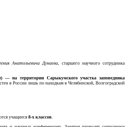
гения Анатольевича Дунаева
, старшего научного сотрудника
a
) — на территории Сарыкумского участка заповедника
стен в России лишь по находкам в Челябинской, Волгоградской
ются учащиеся
8-х классов
.
циях и научных конференциях. Занятия проводят сотрудники