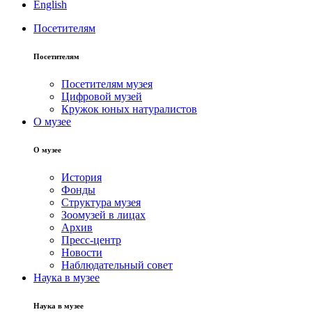
English
Посетителям
Посетителям
Посетителям музея
Цифровой музей
Кружок юных натуралистов
О музее
О музее
История
Фонды
Структура музея
Зоомузей в лицах
Архив
Пресс-центр
Новости
Наблюдательный совет
Наука в музее
Наука в музее