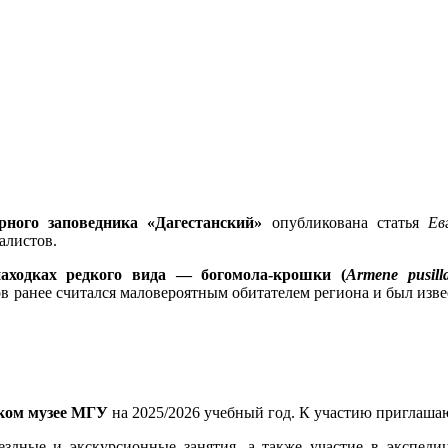
рного заповедника «Дагестанский»
опубликована статья
Ев
алистов.
аходках редкого вида — богомола-крошки (
Armene pusill
в ранее считался маловероятным обитателем региона и был изве
ком музее МГУ
на 2025/2026 учебный год. К участию приглаша
здные и экскурсионные занятия, а также участие в экспеди