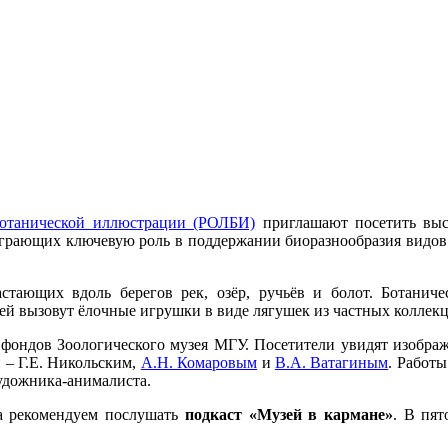
ботанической иллюстрации (РОЛБИ)
приглашают посетить вы
играющих ключевую роль в поддержании биоразнообразия видов
стающих вдоль берегов рек, озёр, ручьёв и болот. Ботаниче
й вызовут ёлочные игрушки в виде лягушек из частных коллекц
фондов Зоологического музея МГУ. Посетители увидят изображен
 – Г.Е. Никольским,
А.Н. Комаровым
и
В.А. Ватагиным
. Работы
удожника-анималиста.
на рекомендуем послушать
подкаст «Музей в кармане»
. В пят