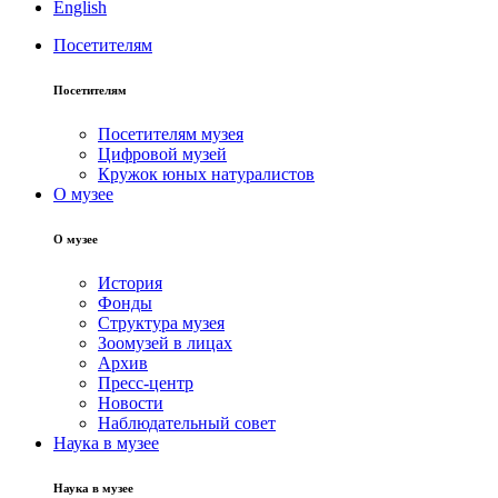
English
Посетителям
Посетителям
Посетителям музея
Цифровой музей
Кружок юных натуралистов
О музее
О музее
История
Фонды
Структура музея
Зоомузей в лицах
Архив
Пресс-центр
Новости
Наблюдательный совет
Наука в музее
Наука в музее