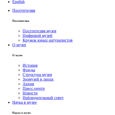
English
Посетителям
Посетителям
Посетителям музея
Цифровой музей
Кружок юных натуралистов
О музее
О музее
История
Фонды
Структура музея
Зоомузей в лицах
Архив
Пресс-центр
Новости
Наблюдательный совет
Наука в музее
Наука в музее