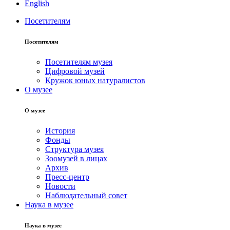
English
Посетителям
Посетителям
Посетителям музея
Цифровой музей
Кружок юных натуралистов
О музее
О музее
История
Фонды
Структура музея
Зоомузей в лицах
Архив
Пресс-центр
Новости
Наблюдательный совет
Наука в музее
Наука в музее