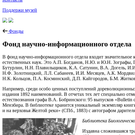
Поддержи музей
Фонды
Фонд научно-информационного отдела
В фонд научно-информационного отдела входит значительное к
естественных наук. Это А.П. Богданов, Н.Ю. и Ю.Н. Зографы, 
Бутурлин, Н.Н. Плавильщиков, К.А. Сатунин, В.А. Догель, И.И
Н.Ф. Золотницкий, Л.Л. Сабанеев, И.И. Месяцев, А.К. Мордвил
Н.К. Кольцов, П.А. Косминский, Д.П. Кайгородов, Б.М. Житков
Например, среди особо ценных поступлений дореволюционных 
издания 1892 наименований. В отчетах тех лет специально от
естествознания графа В.А. Бобринского: 95 выпусков «Bulletin d
Мензбира. В библиотеке хранится уникальный экземпляр книги
и на верховья Желтой реки» (СПб., 1883) с автографом дарителя
Библиотека Биологическо
Издавна сложившаяся трад