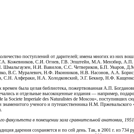
оличество поступлений от дарителей; имена многих из них вош
Г.А. Кожевников, С.И. Огнев, Г.В. Эпштейн, М.А. Мензбир, А.П
. Шмальгаузен, Н.И. Вавилов, С.С. Четвериков, Б.П. Уваров, Д
ко, В.С. Муралевич, Н.Ф. Иконников, Н.В. Насонов, А.А. Борися
, С.Н. Алфераки, Н.А. Холодковский, Э.Г. Беккер, Н.Ф. Кащенко
времен была целая библиотека, пожертвованная А.П. Богдановы
мечались и отдельные высокоценные издания — например, подар
e la Societe Imperiale des Naturalistes de Moscou», поступивших 
 знаменитого ученого и путешественника Н.М. Пржевальского «
.
го факультета в помещении зала сравнительной анатомии, 1951–
иция дарения сохраняется и по сей день. Так, в 2001 г. из 734