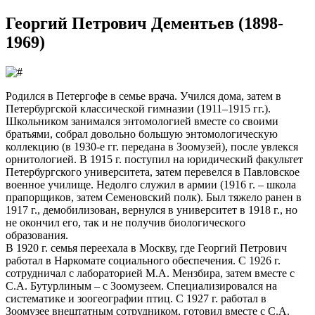
Георгий Петрович Дементьев (1898-
1969)
Родился в Петергофе в семье врача. Учился дома, затем в
Петербургской классической гимназии (1911–1915 гг.).
Школьником занимался энтомологией вместе со своими
братьями, собрал довольно большую энтомологическую
коллекцию (в 1930-е гг. передана в Зоомузей), после увлекся
орнитологией. В 1915 г. поступил на юридический факультет
Петербургского университета, затем перевелся в Павловское
военное училище. Недолго служил в армии (1916 г. – школа
прапорщиков, затем Семеновский полк). Был тяжело ранен в
1917 г., демобилизован, вернулся в университет в 1918 г., но
не окончил его, так и не получив биологического
образования.
В 1920 г. семья переехала в Москву, где Георгий Петрович
работал в Наркомате социального обеспечения. С 1926 г.
сотрудничал с лабораторией М.А. Мензбира, затем вместе с
С.А. Бутурлиным – с Зоомузеем. Специализировался на
систематике и зоогеографии птиц. С 1927 г. работал в
Зоомузее внештатным сотрудником, готовил вместе с С.А.