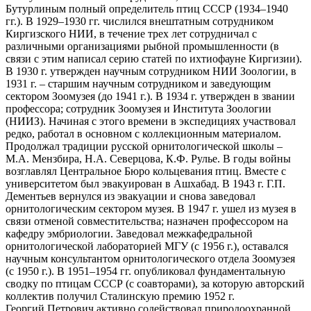
Бутурлиным полный определитель птиц СССР (1934–1940
гг.). В 1929–1930 гг. числился внештатным сотрудником
Киргизского НИИ, в течение трех лет сотрудничал с
различными организациями рыбной промышленности (в
связи с этим написал серию статей по ихтиофауне Киргизии).
В 1930 г. утвержден научным сотрудником НИИ Зоологии, в
1931 г. – старшим научным сотрудником и заведующим
сектором Зоомузея (до 1941 г.). В 1934 г. утвержден в звании
профессора; сотрудник Зоомузея и Института Зоологии
(НИИЗ). Начиная с этого времени в экспедициях участвовал
редко, работал в основном с коллекционным материалом.
Продолжал традиции русской орнитологической школы –
М.А. Мензбира, Н.А. Северцова, К.Ф. Рулье. В годы войны
возглавлял Центральное Бюро кольцевания птиц. Вместе с
университетом был эвакуирован в Ашхабад. В 1943 г. Г.П.
Дементьев вернулся из эвакуации и снова заведовал
орнитологическим сектором музея. В 1947 г. ушел из музея в
связи отменой совместительства; назначен профессором на
кафедру эмбриологии. Заведовал межкафедральной
орнитологической лабораторией МГУ (с 1956 г.), оставался
научным консультантом орнитологического отдела Зоомузея
(с 1950 г.). В 1951–1954 гг. опубликовал фундаментальную
сводку по птицам СССР (с соавторами), за которую авторский
коллектив получил Сталинскую премию 1952 г.
Георгий Петрович активно содействовал природоохранной