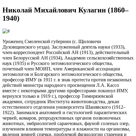
Николай Михайлович Кулагин (1860–
1940)
Уроженец Смоленской губернии (с. Щиловичи
Духовщинского уезда). Заслуженный деятель науки (1933),
член-корреспондент Российской АН (1913), действительный
член Белорусской АН (1934), Академии сельскохозяйственных
наук (1935) и Русского энтомологического общества,
почетный член МОИП, член Американской ассоциации
энтомологов и Болгарского энтомологического общества,
профессор ИМУ (в 1911 г. в знак протеста против незаконных
действий министра народного просвещения Л.А. Кассо
вместе с некоторыми другими профессорами покинул ИМУ,
вернулся только в 1919 г.), профессор Тимирязевской
академии, сотрудник Института животноводства, декан
естественного отделения университета Шанявского (1912–
1922). Занимался анатомией и гистологией паразитических
червей, комаров, репродуктивных органов позвоночных
животных, эмбриологией саранчовых, фауной соленых озер,
изучением влияния температуры и влажности на организмы,
явления зимней спячки, проблемой физиологии старения и