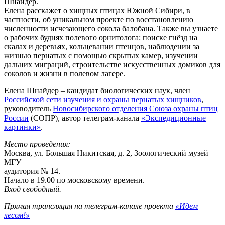
Шнайдер.
Елена расскажет о хищных птицах Южной Сибири, в
частности, об уникальном проекте по восстановлению
численности исчезающего сокола балобана. Также вы узнаете
о рабочих буднях полевого орнитолога: поиске гнёзд на
скалах и деревьях, кольцевании птенцов, наблюдении за
жизнью пернатых с помощью скрытых камер, изучении
дальних миграций, строительстве искусственных домиков для
соколов и жизни в полевом лагере.
Елена Шнайдер – кандидат биологических наук, член
Российской сети изучения и охраны пернатых хищников
,
руководитель
Новосибирского отделения Союза охраны птиц
России
(СОПР), автор телеграм-канала
«Экспедиционные
картинки»
.
Место проведения:
Москва, ул. Большая Никитская, д. 2, Зоологический музей
МГУ
аудитория № 14.
Начало в 19.00 по московскому времени.
Вход свободный.
Прямая трансляция на телеграм-канале проекта
«Идем
лесом!»