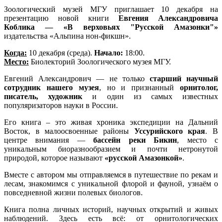
Зоологический музей МГУ приглашает 10 декабря на
презентацию новой книги
Евгения Александровича
Коблика — «В верховьях "Русской Амазонки"»
издательства «Альпина нон-фикшн».
Когда:
10 декабря (среда).
Начало:
18:00.
Место:
Биолекторий Зоологического музея МГУ.
Евгений Александрович — не только
старший научный
сотрудник нашего музея
, но и признанный
орнитолог,
писатель, художник
и один из самых известных
популяризаторов науки в России.
Его книга – это живая хроника экспедиции на Дальний
Восток, в малоосвоенные районы
Уссурийского края
. В
центре внимания —
бассейн реки Бикин
, место с
уникальным биоразнообразием и почти нетронутой
природой, которое называют
«русской Амазонкой»
.
Вместе с автором мы отправляемся в путешествие по рекам и
лесам, знакомимся с уникальной флорой и фауной, узнаём о
повседневной жизни полевых биологов.
Книга полна личных историй, научных открытий и живых
наблюдений. Здесь есть всё: от орнитологических