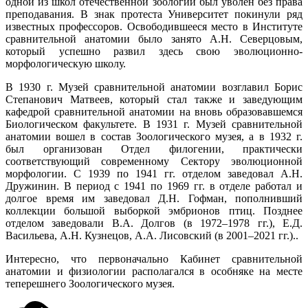
одной из школ отечественной зоологии был уволен без права
преподавания. В знак протеста Университет покинули ряд
известных профессоров. Освободившееся место в Институте
сравнительной анатомии было занято А.Н. Северцовым,
который успешно развил здесь свою эволюционно-
морфологическую школу.
В 1930 г. Музей сравнительной анатомии возглавил Борис
Степанович Матвеев, который стал также и заведующим
кафедрой сравнительной анатомии на вновь образовавшемся
Биологическом факультете. В 1931 г. Музей сравнительной
анатомии вошел в состав Зоологического музея, а в 1932 г.
был организован Отдел филогении, практически
соответствующий современному Сектору эволюционной
морфологии. С 1939 по 1941 гг. отделом заведовал А.Н.
Дружинин. В период с 1941 по 1969 гг. в отделе работал и
долгое время им заведовал Д.Н. Гофман, пополнивший
коллекции большой выборкой эмбрионов птиц. Позднее
отделом заведовали В.А. Долгов (в 1972–1978 гг.), Е.Д.
Васильева, А.Н. Кузнецов, А.А. Лисовский (в 2001–2021 гг.)..
Интересно, что первоначально Кабинет сравнительной
анатомии и физиологии располагался в особняке на месте
теперешнего Зоологического музея.