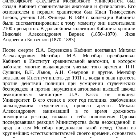
философского факультета Московского Университета был
создан Кабинет сравнительной анатомии и физиологии. Его
основателем и первым хранителем был Иван Тимофеевич
Глебов, ученик Г.И. Фишера. В 1849 г. коллекции Кабинета
были систематизированы; к тому моменту они насчитывали
2100 препаратов. В дальнейшем коллекции Кабинета хранили
Николай Александрович Варнек (1850–1870), Яков
Андреевич Борзенков (1870–1883).
После смерти Я.А. Борзенкова Кабинет возглавил Михаил
Александрович Мензбир. М.А. Мензбир преобразовал
Кабинет в Институт сравнительной анатомии, в котором
работали многие выдающиеся ученые того времени: П.П.
Сушкин, В.Н. Львов, А.Н. Северцов и другие. Мензбир
возглавлял Институт вплоть до 1911 г., когда в знак протеста
против действий полиции при усмирении студенческих
беспорядков и против нарушения автономии высшей школы
реакционным министром Л.А. Кассо он покинул
Университет. В его стенах в этот год полиция, озабоченная
вольнодумием студенчества, провела аресты. Михаил
Александрович, занимавший в то время должность
помощника ректора, сложил с себя полномочия. Однако
последовавшая реакция Министерства была неожиданной и
вряд ли сам Мензбир предполагал такой исход. Один из
крупнейших естествоиспытателей своего времени, основатель