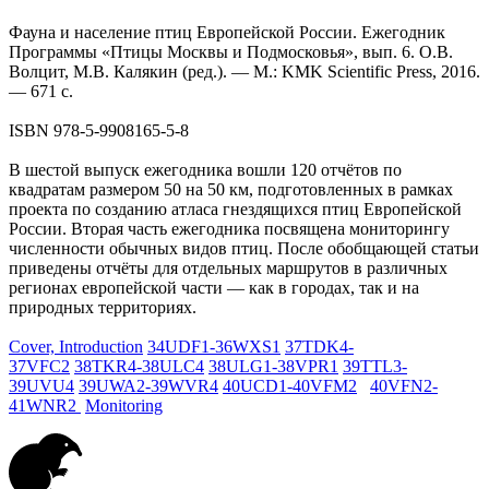
Фауна и население птиц Европейской России. Ежегодник
Программы «Птицы Москвы и Подмосковья», вып. 6. О.В.
Волцит, М.В. Калякин (ред.). — М.: KMK Scientific Press, 2016.
— 671 с.
ISBN 978-5-9908165-5-8
В шестой выпуск ежегодника вошли 120 отчётов по
квадратам размером 50 на 50 км, подготовленных в рамках
проекта по созданию атласа гнездящихся птиц Европейской
России. Вторая часть ежегодника посвящена мониторингу
численности обычных видов птиц. После обобщающей статьи
приведены отчёты для отдельных маршрутов в различных
регионах европейской части — как в городах, так и на
природных территориях.
Cover, Introduction
34UDF1-36WXS1
37TDK4-
37VFC2
38TKR4-38ULC4
38ULG1-38VPR1
39TTL3-
39UVU4
39UWA2-39WVR4
40UCD1-40VFM2
40VFN2-
41WNR2
Monitoring