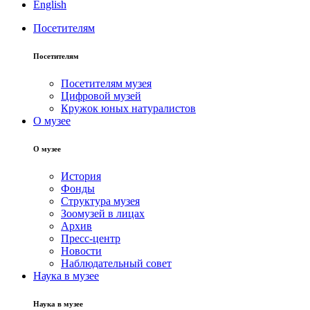
English
Посетителям
Посетителям
Посетителям музея
Цифровой музей
Кружок юных натуралистов
О музее
О музее
История
Фонды
Структура музея
Зоомузей в лицах
Архив
Пресс-центр
Новости
Наблюдательный совет
Наука в музее
Наука в музее