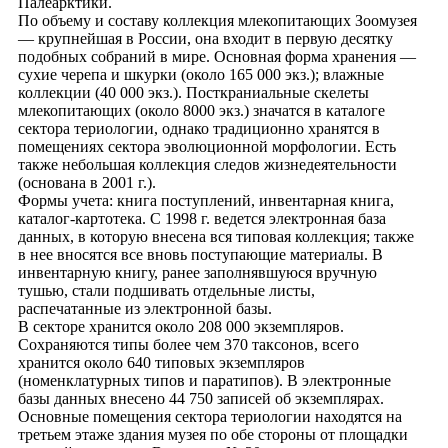
Палеарктики.
По объему и составу коллекция млекопитающих Зоомузея
— крупнейшая в России, она входит в первую десятку
подобных собраний в мире. Основная форма хранения —
сухие черепа и шкурки (около 165 000 экз.); влажные
коллекции (40 000 экз.). Посткраниальные скелеты
млекопитающих (около 8000 экз.) значатся в каталоге
сектора териологии, однако традиционно хранятся в
помещениях сектора эволюционной морфологии. Есть
также небольшая коллекция следов жизнедеятельности
(основана в 2001 г.).
Формы учета: книга поступлений, инвентарная книга,
каталог-картотека. С 1998 г. ведется электронная база
данных, в которую внесена вся типовая коллекция; также
в нее вносятся все вновь поступающие материалы. В
инвентарную книгу, ранее заполнявшуюся вручную
тушью, стали подшивать отдельные листы,
распечатанные из электронной базы.
В секторе хранится около 208 000 экземпляров.
Сохраняются типы более чем 370 таксонов, всего
хранится около 640 типовых экземпляров
(номенклатурных типов и паратипов). В электронные
базы данных внесено 44 750 записей об экземплярах.
Основные помещения сектора териологии находятся на
третьем этаже здания музея по обе стороны от площадки