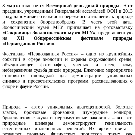
3 марта
отмечается
Всемирный день дикой природы
. Этот
праздник, учрежденный Генеральной ассамблеей ООН в 2013
году, напоминает о важности бережного отношения к природе
и сохранения биоразнообразия. В честь этой даты
Зоологический музей МГУ приглашает на фотовыставку
«Сокровища Зоологического музея МГУ»
, представленную
на
XII Общероссийском фестивале природы
«Первозданная Россия»
.
Фестиваль «Первозданная Россия» – одно из крупнейших
событий в сфере экологии и охраны окружающей среды,
объединяющее фотографов, ученых и всех, кому
небезразлична судьба дикой природы. Ежегодно мероприятие
становится площадкой для демонстрации уникальных
снимков и просветительских программ, рассказывающих о
флоре и фауне России.
Природа – автор уникальных драгоценностей. Золотые
златки, бронзовые бронзовки, изумрудные колибри,
бриллиантовые жуки и перламутровые раковины – все эти
природные шедевры демонстрируют гениальность
естественных инженерных решений. Их яркие цвета –
результат сложных физических процессов, таких как