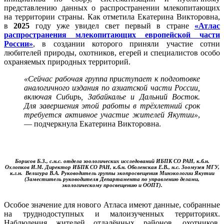
представлению данных о распространении млекопитающих
на территории страны. Как отметила Екатерина Викторовна,
в
2025
году уже увидел свет первый в стране
«Атлас
распространения млекопитающих европейской части
России»
, в создании которого приняли участие сотни
любителей природы, охотников, егерей и специалистов особо
охраняемых природных территорий.
«Сейчас рабочая группа приступает к подготовке
аналогичного издания по азиатской части России,
включая Сибирь, Забайкалье и Дальний Восток.
Для завершения этой работы в трёхлетний срок
требуется активное участие жителей Якутии»
,
— подчеркнула Екатерина Викторовна.
Борисов Б.З., с.н.с. отдела зоологических исследований ИБПК СО РАН, к.б.н.
Охлопков И.М. Директор ИБПК СО РАН, к.б.н. Оболенская Е.В., н.с. Зоомузея МГУ,
к.г.н. Велигура В.А. Руководитель группы экопросвещения Минэкологии Якутии
(Заместитель руководителя Департамента по управлению делами,
экологическому просвещению и ООПТ).
Особое значение для нового Атласа имеют данные, собранные
на труднодоступных и малоизученных территориях.
Наблюдения жителей отдалённых районов, охотников,