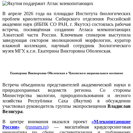
В апреле 2026 года на площадке Института биологических
проблем криолитозоны Сибирского отделения Российской
академии наук (ИБПК СО РАН, г. Якутск) состоялась рабочая
встреча, посвящённая созданию Атласа млекопитающих
Азиатской части России. Ключевым спикером выступила
заведующая сектором эволюционной морфологии, куратор
влажной коллекции, научный сотрудник Зоологического
музея МГУ, к.г.н. Екатерина Викторовна Оболенская.
Екатерина Викторовна Оболенская в Чукотском национальном костюме
Встреча объединила представителей академической науки и
природоохранных ведомств региона. Со стороны
Министерства экологии, природопользования и лесного
хозяйства Республики Саха (Якутия) в обсуждении
участвовал руководитель группы экопросвещения
Владислав
Велигура
.
В центре внимания оказался проект
«Млекопитающие
России»
(
rusmam.ru
) — масштабная краудсорсинговая
инициатива по сбору, систематизации и публичному