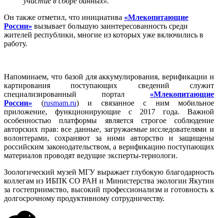
участие в сборе данных».
Он также отметил, что инициатива
«Млекопитающие
России»
вызывает большую заинтересованность среди
жителей республики, многие из которых уже включились в
работу.
Напоминаем, что базой для аккумулирования, верификации и
картирования поступающих сведений служит
специализированный портал
«Млекопитающие
России»
(
rusmam.ru
) и связанное с ним мобильное
приложение, функционирующие с 2017 года. Важной
особенностью платформы является строгое соблюдение
авторских прав: все данные, загружаемые исследователями и
волонтерами, сохраняют за ними авторство и защищены
российским законодательством, а верификацию поступающих
материалов проводят ведущие эксперты-териологи.
Зоологический музей МГУ выражает глубокую благодарность
коллегам из ИБПК СО РАН и Министерства экологии Якутии
за гостеприимство, высокий профессионализм и готовность к
долгосрочному продуктивному сотрудничеству.