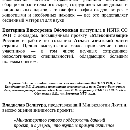
сборщиков растительного сырья, сотрудников заповедников и
национальных парков, а также фотографии следов, встреч с
животными и необычных находок — всё это представляет
бесценный материал для науки.
Екатерина Викторовна Оболенская
выступила в ИБПК СО
РАН с докладом, посвящённым проекту
«Млекопитающие
России»
и работе по созданию
Атласа азиатской части
страны
.
Целью
выступления стало привлечение новых
участников — в том числе научных сотрудников
незоологических специальностей, обладающих большим
полевым опытом.
Борисов Б.З., с.н.с. отдела зоологических исследований ИБПК СО РАН, к.б.н.
Колодезников В.Е. Директор института естественных наук Северо-Восточного
федерального университета, к.б.н. Охлопков И.М. Директор ИБПК СО РАН, к.б.н.
Оболенская Е.В., н.с. Зоомузея МГУ, к.г.н.
Владислав Велигура
, представлявший Минэкологии Якутии,
высоко оценил значимость проекта:
«Министерство готово поддержать данный
проект, и я уверен, что якутяне примут активное