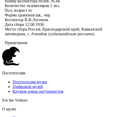
Номер коллектора
полев. № 66
Количество экземпляров
1 экз.
Пол, возраст
m
Форма хранения
шк., чер.
Коллектор
В.В.Логинов
Дата сбора
12.08.1936
Место сбора
Россия, Краснодарский край, Кавказский
заповедник, г. Ачешбок (субальпийские россыпи)
Примечания
Посетителям
Посетителям музея
Цифровой музей
Кружок юных натуралистов
For the Visitors
О музее