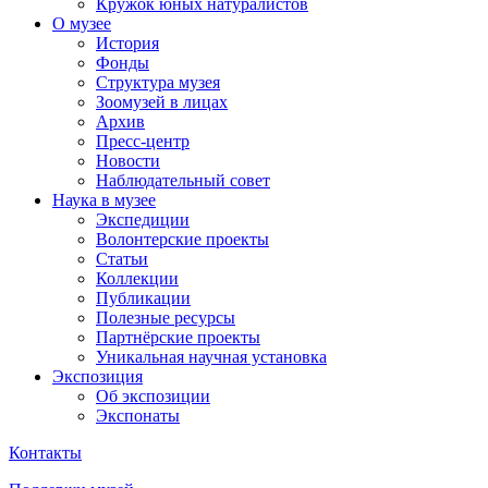
Кружок юных натуралистов
О музее
История
Фонды
Структура музея
Зоомузей в лицах
Архив
Пресс-центр
Новости
Наблюдательный совет
Наука в музее
Экспедиции
Волонтерские проекты
Статьи
Коллекции
Публикации
Полезные ресурсы
Партнёрские проекты
Уникальная научная установка
Экспозиция
Об экспозиции
Экспонаты
Контакты