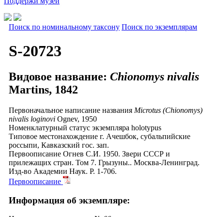
Поддержи музей
Поиск по номинальному таксону
Поиск по экземплярам
S-20723
Видовое название:
Chionomys nivalis
Martins, 1842
Первоначальное написание названия
Microtus (Chionomys)
nivalis loginovi
Ognev, 1950
Номенклатурный статус экземпляра
holotypus
Типовое местонахождение
г. Ачешбок, субальпийские
россыпи, Кавказский гос. зап.
Первоописание
Огнев С.И. 1950. Звери СССР и
прилежащих стран. Том 7. Грызуны.. Москва-Ленинград.
Изд-во Академии Наук. P. 1-706.
Первоописание
Информация об экземпляре: